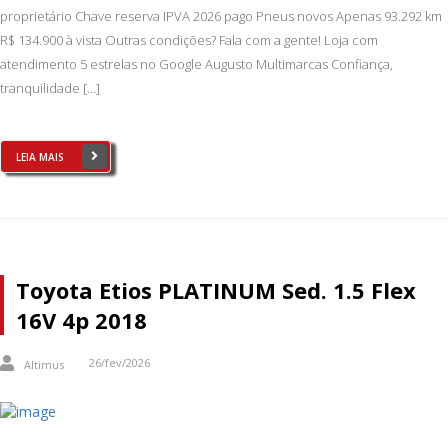
proprietário Chave reserva IPVA 2026 pago Pneus novos Apenas 93.292 km
R$ 134.900 à vista Outras condições? Fala com a gente! Loja com
atendimento 5 estrelas no Google Augusto Multimarcas Confiança,
tranquilidade […]
LEIA MAIS
Toyota Etios PLATINUM Sed. 1.5 Flex
16V 4p 2018
26/fev/2026
Altimus