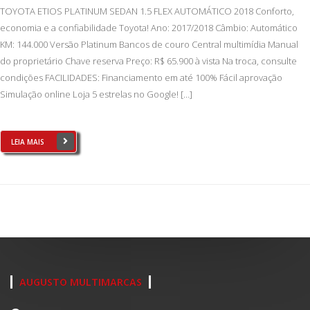
TOYOTA ETIOS PLATINUM SEDAN 1.5 FLEX AUTOMÁTICO 2018 Conforto,
economia e a confiabilidade Toyota! Ano: 2017/2018 Câmbio: Automático
KM: 144.000 Versão Platinum Bancos de couro Central multimídia Manual
do proprietário Chave reserva Preço: R$ 65.900 à vista Na troca, consulte
condições FACILIDADES: Financiamento em até 100% Fácil aprovação
Simulação online Loja 5 estrelas no Google! […]
LEIA MAIS
AUGUSTO MULTIMARCAS